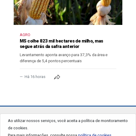
AGRO
MS colhe 823 mil hectares de milho, mas
segue atrás da safra anterior
Levantamento aponta avanço para 37,3% da área e
diferença de 5,4 pontos percentuais
Há 16 horas
jornalgrandourados.com.br
Ao utilizar nossos serviços, você aceita a política de monitoramento
de cookies.
© 2026 - Todos os Direitos Reservados.
Para mais informações, consulte nossa
política de cookies.