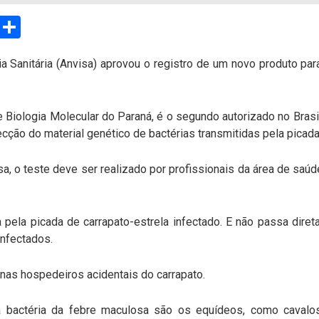
sApp
Email
Compartilhar
a Sanitária (Anvisa) aprovou o registro de um novo produto par
de Biologia Molecular do Paraná, é o segundo autorizado no Brasi
cção do material genético de bactérias transmitidas pela picada
, o teste deve ser realizado por profissionais da área de sa
a pela picada de carrapato-estrela infectado. E não passa dir
infectados.
s hospedeiros acidentais do carrapato.
a bactéria da febre maculosa são os equídeos, como cavalo