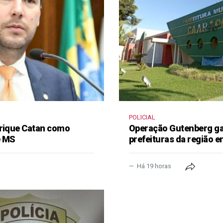
POLICIAL
nrique Catan como
Operação Gutenberg gan
e MS
prefeituras da região 
Há 19 horas