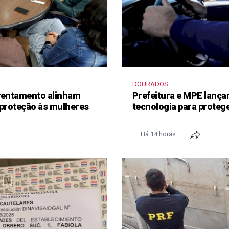
DOURADOS
frentamento alinham
Prefeitura e MPE lança
 proteção às mulheres
tecnologia para proteg
Há 14 horas