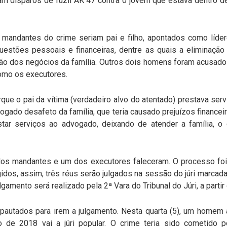
am disparos de fuzil AK 47 contra o jovem que estava dentro 
 mandantes do crime seriam pai e filho, apontados como líde
 questões pessoais e financeiras, dentre as quais a eliminaçã
ção dos negócios da família. Outros dois homens foram acusad
omo os executores.
rque o pai da vítima (verdadeiro alvo do atentado) prestava se
gado desafeto da família, que teria causado prejuízos financei
star serviços ao advogado, deixando de atender a família, 
dos mandantes e um dos executores faleceram. O processo f
dos, assim, três réus serão julgados na sessão do júri marcada 
lgamento será realizado pela 2ª Vara do Tribunal do Júri, a partir
pautados para irem a julgamento. Nesta quarta (5), um homem 
 de 2018 vai a júri popular. O crime teria sido cometido 