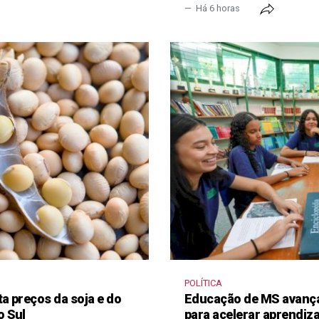
Há 6 horas
POLÍTICA
a preços da soja e do
Educação de MS avança
o Sul
para acelerar aprendi