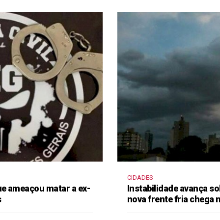
CIDADES
e ameaçou matar a ex-
Instabilidade avança so
s
nova frente fria chega