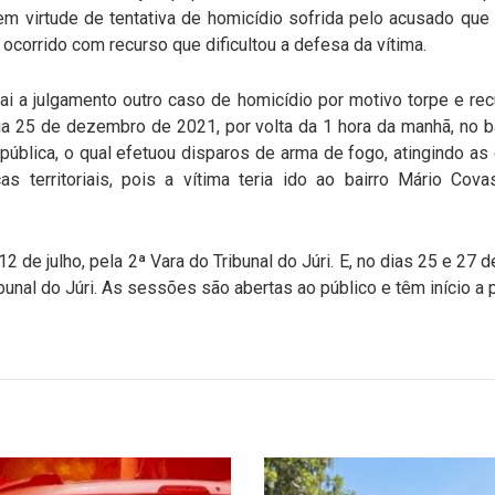
m virtude de tentativa de homicídio sofrida pelo acusado que
 ocorrido com recurso que dificultou a defesa da vítima.
 vai a julgamento outro caso de homicídio por motivo torpe e re
ia 25 de dezembro de 2021, por volta da 1 hora da manhã, no b
ública, o qual efetuou disparos de arma de fogo, atingindo as 
s territoriais, pois a vítima teria ido ao bairro Mário Cova
12 de julho, pela 2ª Vara do Tribunal do Júri. E, no dias 25 e 27
bunal do Júri. As sessões são abertas ao público e têm início a p