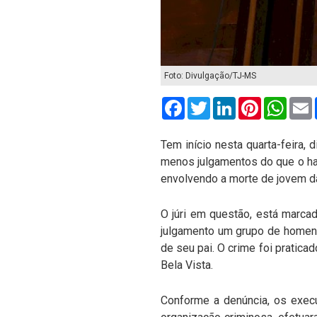
Foto: Divulgação/TJ-MS
Facebook
Twitter
LinkedIn
Pinterest
What
Tem início nesta quarta-feira,
menos julgamentos do que o hab
envolvendo a morte de jovem da
O júri em questão, está marcado
julgamento um grupo de homens 
de seu pai. O crime foi praticad
Bela Vista.
Conforme a denúncia, os execu