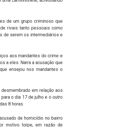
de uma caminhonete, acreditando
res de um grupo criminoso que
o de rivais tanto pessoais como
os de serem os intermediários e
rviços aos mandantes do crime e
ros a eles. Narra a acusação que
o que ensejou nos mandantes o
oi desmembrado em relação aos
para o dia 17 de julho e o outro
 das 8 horas.
acusado de homicídio no bairro
por motivo torpe, em razão de