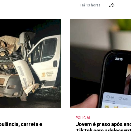
Há 13 horas
POLICIAL
ulância, carreta e
Jovem é preso após en
TikTok com adolescen