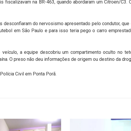
ais fiscalizavam na BR-463, quando abordaram um Citroen/C3. O
ais desconfiaram do nervosismo apresentado pelo condutor, que d
 futebol em São Paulo e para isso teria pego o carro empresta
veículo, a equipe descobriu um compartimento oculto no te
ína. O preso não deu informações de origem ou destino da drog
Polícia Civil em Ponta Porã.