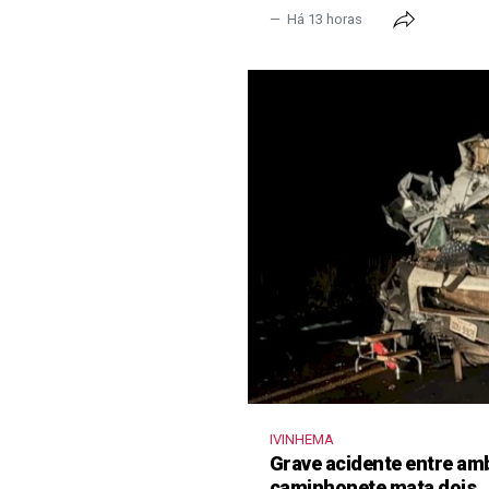
Há 13 horas
IVINHEMA
Grave acidente entre amb
caminhonete mata dois