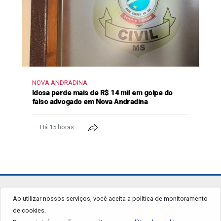
NOVA ANDRADINA
Idosa perde mais de R$ 14 mil em golpe do
falso advogado em Nova Andradina
Há 15 horas
jornalgrandourados.com.br
Ao utilizar nossos serviços, você aceita a política de monitoramento
de cookies.
© 2026 - Todos os Direitos Reservados.