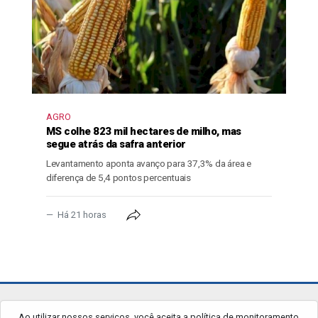
AGRO
MS colhe 823 mil hectares de milho, mas
segue atrás da safra anterior
Levantamento aponta avanço para 37,3% da área e
diferença de 5,4 pontos percentuais
Há 21 horas
jornalgrandourados.com.br
Ao utilizar nossos serviços, você aceita a política de monitoramento