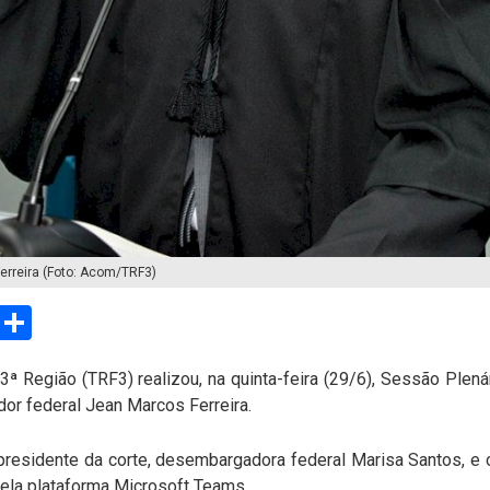
rreira (Foto: Acom/TRF3)
sApp
Email
Compartilhar
3ª Região (TRF3) realizou, na quinta-feira (29/6), Sessão Plenár
or federal Jean Marcos Ferreira.
residente da corte, desembargadora federal Marisa Santos, e 
pela plataforma Microsoft Teams.