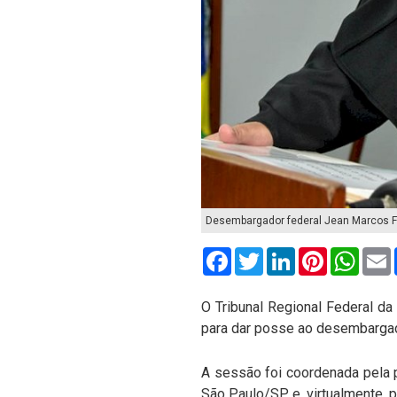
Desembargador federal Jean Marcos Fe
Facebook
Twitter
LinkedIn
Pinterest
What
O Tribunal Regional Federal da 
para dar posse ao desembargad
A sessão foi coordenada pela p
São Paulo/SP, e, virtualmente, 