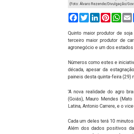
(Foto: Álvaro Rezende/Divulgação/Gov
Facebook
Twitter
LinkedIn
Pinterest
What
Quinto maior produtor de soja
terceiro maior produtor de c
agronegócio e um dos estados q
Números como estes e iniciati
década, apesar da estagnação
paineis desta quinta-feira (29)
'A nova realidade do agro bra
(Goiás), Mauro Mendes (Mato 
Latina, Antonio Carrere, e o vi
Cada um deles terá 10 minutos 
Além dos dados positivos da 