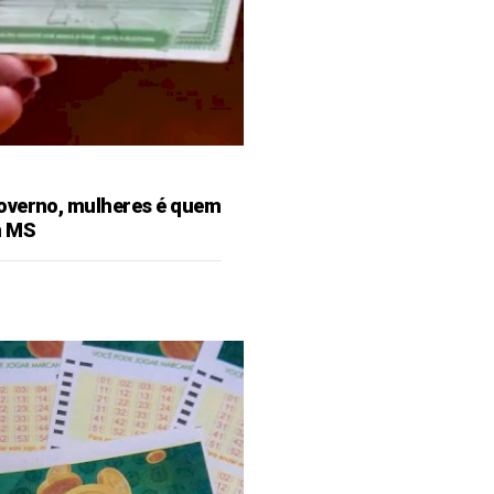
overno, mulheres é quem
m MS