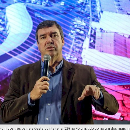
 um dos três paineis desta quinta-feira (29) no Fórum, tido como um dos mais i