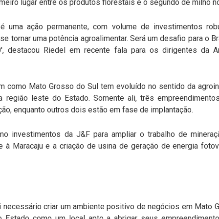
eiro lugar entre os produtos florestais e o segundo de milho no
do é uma ação permanente, com volume de investimentos rob
 se tornar uma potência agroalimentar. Será um desafio para o B
, destacou Riedel em recente fala para os dirigentes da
am como Mato Grosso do Sul tem evoluído no sentido da agroin
na região leste do Estado. Somente ali, três empreendimento
ação, enquanto outros dois estão em fase de implantação.
mo investimentos da J&F para ampliar o trabalho de minera
 à Maracaju e a criação de usina de geração de energia fotovol
foi necessário criar um ambiente positivo de negócios em Mato
o Estado como um local apto a abrigar seus empreendiment