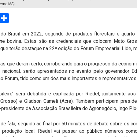
erno MS)
sApp
Email
Compartilhar
 do Brasil em 2022, segundo de produtos florestais e quarto
arne bovina. Estas são as credenciais que colocam Mato Gro
ue terão destaque na 22ª edição do Fórum Empresarial Lide, rea
vas que deram certo, corroborando para o progresso da economi
 nacional, serão apresentados no evento pelo governador E
 no Fórum, tido como um dos mais importantes e representativos
sileiro' será debatida e explicada por Riedel, juntamente a
Grosso) e Gladson Cameli (Acre). Também participam presid
ce-presidente da Associação Braasileira do Agronegócio, Ingo Plo
de fala, seguido ao final por 50 minutos de debate sobre os c
produção local, Riedel vai passar ao público números como