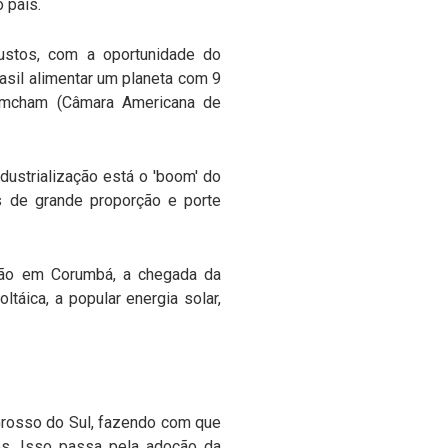
 país.
ustos, com a oportunidade do
rasil alimentar um planeta com 9
 Amcham (Câmara Americana de
dustrialização está o 'boom' do
s de grande proporção e porte
ção em Corumbá, a chegada da
táica, a popular energia solar,
 Grosso do Sul, fazendo com que
os. Isso passa pela adoção da