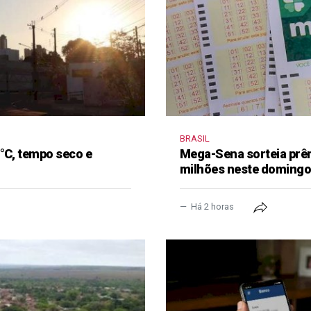
BRASIL
°C, tempo seco e
Mega-Sena sorteia prê
milhões neste doming
Há 2 horas