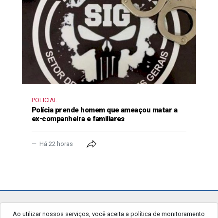
POLICIAL
Polícia prende homem que ameaçou matar a
ex-companheira e familiares
Há 22 horas
jornalgrandourados.com.br
Ao utilizar nossos serviços, você aceita a política de monitoramento