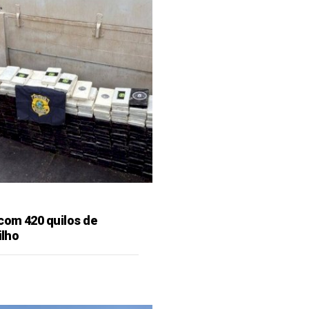
 com 420 quilos de
ilho