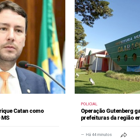
POLICIAL
nrique Catan como
Operação Gutenberg gan
e MS
prefeituras da região 
Há 44 minutos