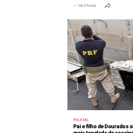
Há 3 horas
POLICIAL
Pai e filho de Dourados
meia tonelada de cocaína