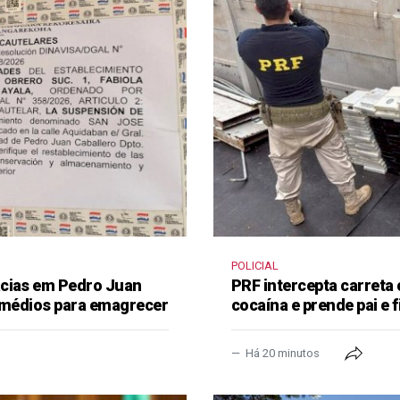
POLICIAL
ácias em Pedro Juan
PRF intercepta carreta
remédios para emagrecer
cocaína e prende pai e f
Há 20 minutos