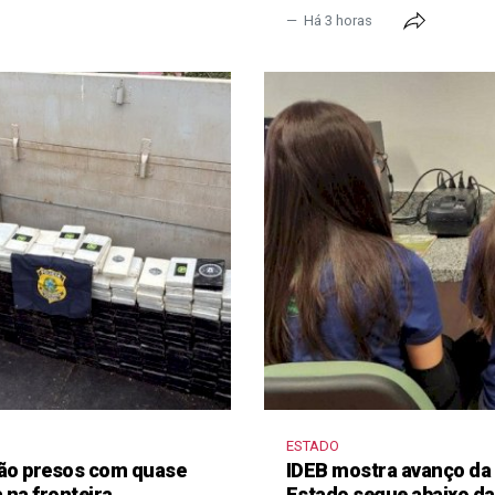
Há 3 horas
ESTADO
 são presos com quase
IDEB mostra avanço da
 na fronteira
Estado segue abaixo da