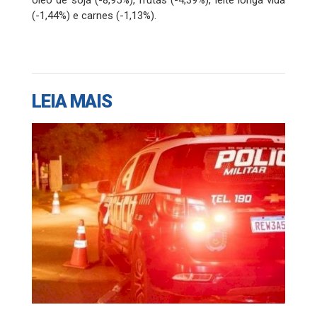
óleo de soja (-8,95%), frutas (-4,39%), leite longa vida
(-1,44%) e carnes (-1,13%).
LEIA MAIS