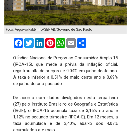
Foto: Arquivo/Fabbinho/SEHAB/Governo de São Paulo
Facebook
Twitter
LinkedIn
Pinterest
WhatsApp
Email
Compartilhar
O Índice Nacional de Preços ao Consumidor Amplo 15
(IPCA-15), que mede a prévia da inflação oficial,
registrou alta de preços de 0,04% em junho deste ano.
A taxa é inferior a 0,51% de maio deste ano e 0,69%
de junho do ano passado.
De acordo com dados divulgados nesta terça-feira
(27) pelo Instituto Brasileiro de Geografia e Estatística
(IBGE), o IPCA-15 acumula taxa de 3,16% no ano e
1,12% no segundo trimestre (IPCA-E). Em 12 meses, a
taxa acumulada é de 3,40%, abaixo dos 4,07%
acumulados até maio.