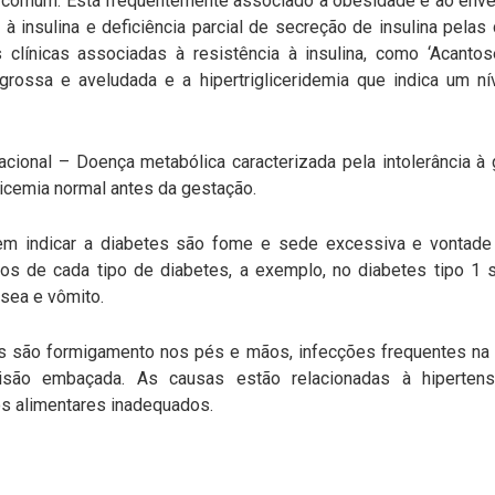
omum. Está frequentemente associado à obesidade e ao envelh
 à insulina e deficiência parcial de secreção de insulina pelas
s clínicas associadas à resistência à insulina, como ‘Acant
grossa e aveludada e a hipertrigliceridemia que indica um nív
al – Doença metabólica caracterizada pela intolerância à gl
icemia normal antes da gestação.
 indicar a diabetes são fome e sede excessiva e vontade d
cos de cada tipo de diabetes, a exemplo, no diabetes tipo 1 
sea e vômito.
s são formigamento nos pés e mãos, infecções frequentes na be
isão embaçada. As causas estão relacionadas à hipertens
tos alimentares inadequados.