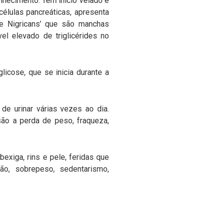
ecimento. Tem início velado e
 células pancreáticas, apresenta
ose Nigricans’ que são manchas
el elevado de triglicérides no
icose, que se inicia durante a
e urinar várias vezes ao dia.
são a perda de peso, fraqueza,
xiga, rins e pele, feridas que
ão, sobrepeso, sedentarismo,