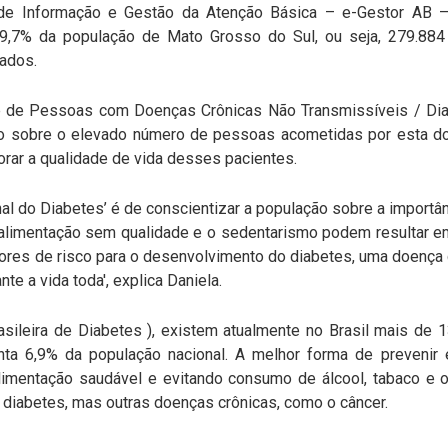
e Informação e Gestão da Atenção Básica – e-Gestor AB –
9,7% da população de Mato Grosso do Sul, ou seja, 279.884
rados.
 de Pessoas com Doenças Crônicas Não Transmissíveis / Diab
ão sobre o elevado número de pessoas acometidas por esta 
orar a qualidade de vida desses pacientes.
nal do Diabetes’ é de conscientizar a população sobre a importâ
 alimentação sem qualidade e o sedentarismo podem resultar
tores de risco para o desenvolvimento do diabetes, uma doença c
nte a vida toda', explica Daniela.
ileira de Diabetes ), existem atualmente no Brasil mais de
a 6,9% da população nacional. A melhor forma de prevenir é
limentação saudável e evitando consumo de álcool, tabaco e 
diabetes, mas outras doenças crônicas, como o câncer.