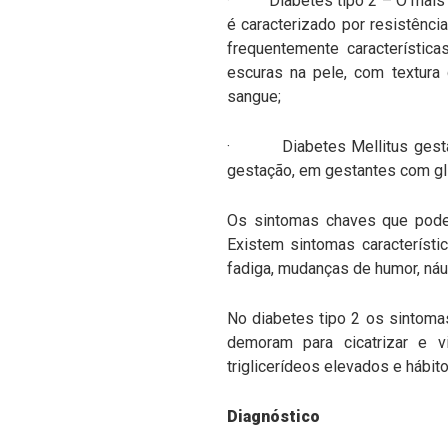
· Diabetes tipo 2 – O mais c
é caracterizado por resistência
frequentemente característica
escuras na pele, com textura 
sangue;
· Diabetes Mellitus gestacion
gestação, em gestantes com gl
Os sintomas chaves que podem
Existem sintomas característi
fadiga, mudanças de humor, náu
No diabetes tipo 2 os sintoma
demoram para cicatrizar e v
triglicerídeos elevados e hábi
Diagnóstico