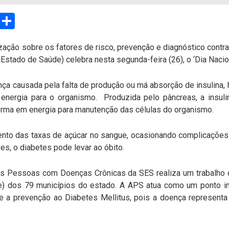
sApp
Email
Compartilhar
zação sobre os fatores de risco, prevenção e diagnóstico contr
Estado de Saúde) celebra nesta segunda-feira (26), o ‘Dia Nacio
ça causada pela falta de produção ou má absorção de insulina, 
energia para o organismo. Produzida pelo pâncreas, a insul
forma em energia para manutenção das células do organismo.
to das taxas de açúcar no sangue, ocasionando complicações no
es, o diabetes pode levar ao óbito.
s Pessoas com Doenças Crônicas da SES realiza um trabalho d
) dos 79 municípios do estado. A APS atua como um ponto im
a prevenção ao Diabetes Mellitus, pois a doença representa