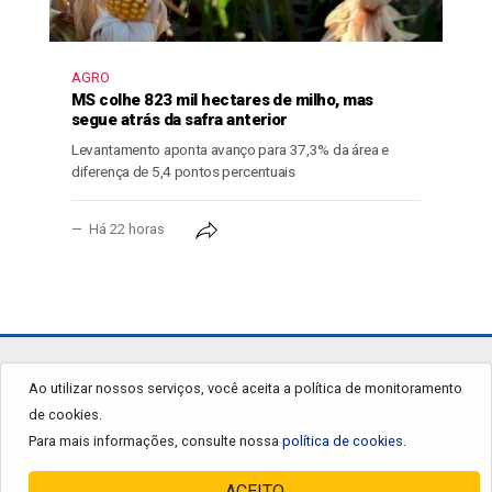
AGRO
MS colhe 823 mil hectares de milho, mas
segue atrás da safra anterior
Levantamento aponta avanço para 37,3% da área e
diferença de 5,4 pontos percentuais
Há 22 horas
jornalgrandourados.com.br
Ao utilizar nossos serviços, você aceita a política de monitoramento
de cookies.
© 2026 - Todos os Direitos Reservados.
Para mais informações, consulte nossa
política de cookies.
ACEITO