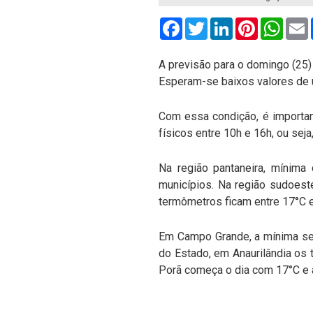
Facebook
Twitter
LinkedIn
Pinterest
What
A previsão para o domingo (25)
Esperam-se baixos valores de u
Com essa condição, é importan
físicos entre 10h e 16h, ou se
Na região pantaneira, mínim
municípios. Na região sudoest
termômetros ficam entre 17°C e
Em Campo Grande, a mínima ser
do Estado, em Anaurilândia os 
Porã começa o dia com 17°C e a