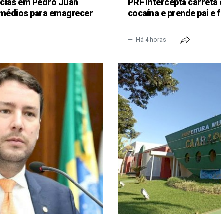
ácias em Pedro Juan
PRF intercepta carreta
remédios para emagrecer
cocaína e prende pai e f
Há 4 horas