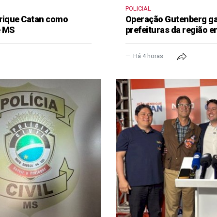
POLICIAL
nrique Catan como
Operação Gutenberg gan
e MS
prefeituras da região 
Há 4 horas