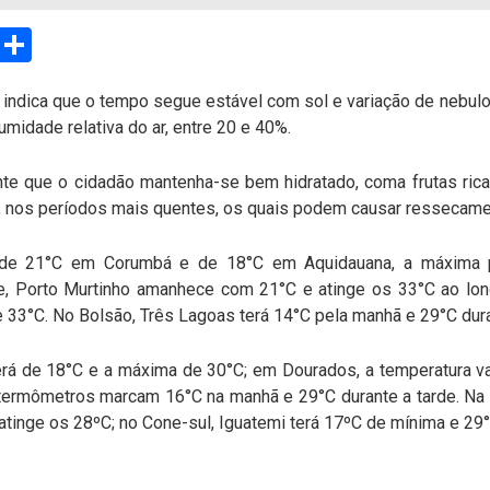
sApp
Email
Compartilhar
 indica que o tempo segue estável com sol e variação de nebu
midade relativa do ar, entre 20 e 40%.
te que o cidadão mantenha-se bem hidratado, coma frutas ricas
ja, nos períodos mais quentes, os quais podem causar ressecame
a de 21°C em Corumbá e de 18°C em Aquidauana, a máxima
e, Porto Murtinho amanhece com 21°C e atinge os 33°C ao lon
 33°C. No Bolsão, Três Lagoas terá 14°C pela manhã e 29°C dura
á de 18°C e a máxima de 30°C; em Dourados, a temperatura var
termômetros marcam 16°C na manhã e 29°C durante a tarde. Na 
tinge os 28ºC; no Cone-sul, Iguatemi terá 17ºC de mínima e 29