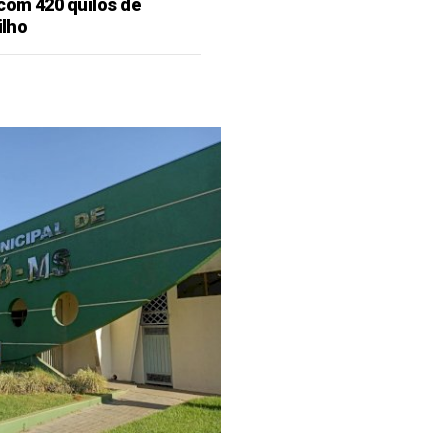
 com 420 quilos de
ilho