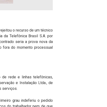
rejeitou o recurso de um técnico
a da Telefônica Brasil S.A. por
contrado seria a prova nova da
do fora do momento processual
 de rede e linhas telefônicas,
rvação e Instalação Ltda., de
s serviços.
imeiro grau indeferiu o pedido
iços do trabalhador nem de que