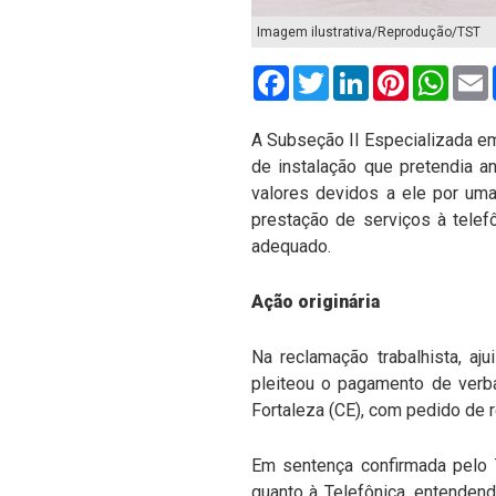
Imagem ilustrativa/Reprodução/TST
Facebook
Twitter
LinkedIn
Pinterest
What
A Subseção II Especializada em 
de instalação que pretendia an
valores devidos a ele por uma
prestação de serviços à tele
adequado.
Ação originária
Na reclamação trabalhista, aj
pleiteou o pagamento de verb
Fortaleza (CE), com pedido de 
Em sentença confirmada pelo T
quanto à Telefônica, entenden