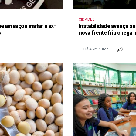
CIDADES
e ameaçou matar a ex-
Instabilidade avança so
s
nova frente fria chega
Há 45 minutos