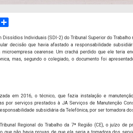
sApp
Email
Compartilhar
Dissídios Individuais (SDI-2) do Tribunal Superior do Trabalho 
ular decisão que havia afastado a responsabilidade subsidiári
 microempresa cearense. Um crachá perdido que ele teria en
fônica, mas, segundo o colegiado, o documento foi apresenta
uizada em 2016, o técnico, que fazia instalação e manutenção
as por serviços prestados à JA Serviços de Manutenção Conse
responsabilidade subsidiária da Telefônica, por ser tomadora do
ribunal Regional do Trabalho da 7ª Região (CE), o juízo de pr
do que não havia provas de que ela seria a tomadora dos serv