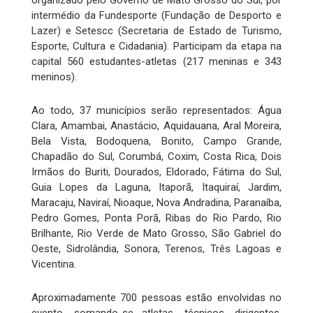
organizado pelo Governo de Mato Grosso do Sul, por
intermédio da Fundesporte (Fundação de Desporto e
Lazer) e Setescc (Secretaria de Estado de Turismo,
Esporte, Cultura e Cidadania). Participam da etapa na
capital 560 estudantes-atletas (217 meninas e 343
meninos).
Ao todo, 37 municípios serão representados: Água
Clara, Amambai, Anastácio, Aquidauana, Aral Moreira,
Bela Vista, Bodoquena, Bonito, Campo Grande,
Chapadão do Sul, Corumbá, Coxim, Costa Rica, Dois
Irmãos do Buriti, Dourados, Eldorado, Fátima do Sul,
Guia Lopes da Laguna, Itaporã, Itaquiraí, Jardim,
Maracaju, Naviraí, Nioaque, Nova Andradina, Paranaíba,
Pedro Gomes, Ponta Porã, Ribas do Rio Pardo, Rio
Brilhante, Rio Verde de Mato Grosso, São Gabriel do
Oeste, Sidrolândia, Sonora, Terenos, Três Lagoas e
Vicentina.
Aproximadamente 700 pessoas estão envolvidas no