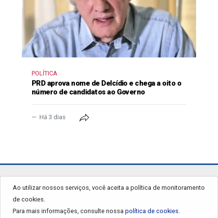
POLÍTICA
PRD aprova nome de Delcídio e chega a oito o
número de candidatos ao Governo
Há 3 dias
jornalgrandourados.com.br
Ao utilizar nossos serviços, você aceita a política de monitoramento
de cookies.
© 2026 - Todos os Direitos Reservados.
Para mais informações, consulte nossa
política de cookies.