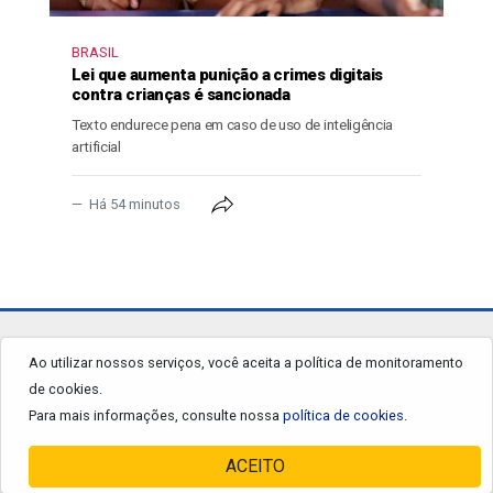
BRASIL
Lei que aumenta punição a crimes digitais
contra crianças é sancionada
Texto endurece pena em caso de uso de inteligência
artificial
Há 54 minutos
jornalgrandourados.com.br
Ao utilizar nossos serviços, você aceita a política de monitoramento
de cookies.
© 2026 - Todos os Direitos Reservados.
Para mais informações, consulte nossa
política de cookies.
ACEITO