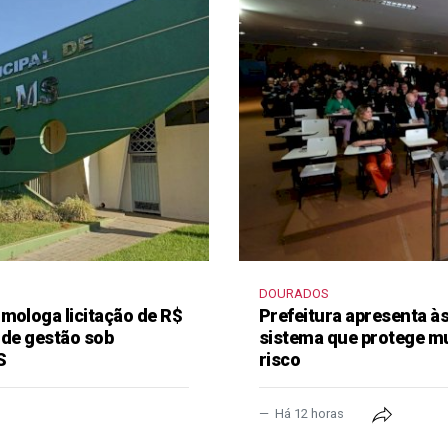
DOURADOS
mologa licitação de R$
Prefeitura apresenta à
 de gestão sob
sistema que protege m
S
risco
Há 12 horas