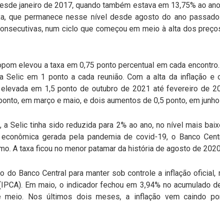
 desde janeiro de 2017, quando também estava em 13,75% ao ano
, que permanece nesse nível desde agosto do ano passado.
consecutivas, num ciclo que começou em meio à alta dos preços
opom elevou a taxa em 0,75 ponto percentual em cada encontro
a Selic em 1 ponto a cada reunião. Com a alta da inflação e
oi elevada em 1,5 ponto de outubro de 2021 até fevereiro de
onto, em março e maio, e dois aumentos de 0,5 ponto, em junho
a, a Selic tinha sido reduzida para 2% ao ano, no nível mais baix
 econômica gerada pela pandemia de covid-19, o Banco Centra
mo. A taxa ficou no menor patamar da história de agosto de 202
to do Banco Central para manter sob controle a inflação oficial
IPCA). Em maio, o indicador fechou em 3,94% no acumulado d
 meio. Nos últimos dois meses, a inflação vem caindo p