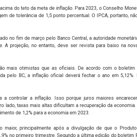
acima do teto da meta de inflação. Para 2023, o Conselho Mone
em de tolerância de 1,5 ponto percentual. O IPCA, portanto, nã
lgado no fim de março pelo Banco Central, a autoridade monetár
 A projeção, no entanto, deve ser revista para baixo na nova
o mais otimistas que as oficiais. De acordo com o boleti
gada pelo BC, a inflação oficial deverá fechar o ano em 5,12
a a controlar a inflação. Isso porque juros maiores encare
 lado, taxas mais altas dificultam a recuperação da economia. 
cimento de 1,2% para a economia em 2023.
o maior, principalmente após a divulgação de que o Produto
,9% no primeiro trimestre. Segundo a última edição do boletim