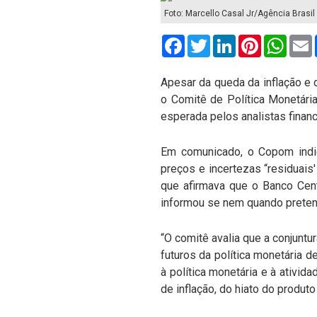
Foto: Marcello Casal Jr/Agência Brasil
Facebook
Twitter
LinkedIn
Pinterest
What
Apesar da queda da inflação e 
o Comitê de Política Monetári
esperada pelos analistas finan
Em comunicado, o Copom indic
preços e incertezas “residuais'
que afirmava que o Banco Centr
informou se nem quando pretend
“O comitê avalia que a conjunt
futuros da política monetária 
à política monetária e à ativid
de inflação, do hiato do produto