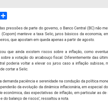
sApp
Email
Compartilhar
das pressões de parte do governo, o Banco Central (BC) não me
a (Copom) manteve a taxa Selic, juros básicos da economia, e
ceiros, que apostam em queda apenas a partir de agosto.
ou que ainda existem riscos sobre a inflação, como eventu
 sobre a votação do arcabouço fiscal. Diferentemente das última
al poderia voltar a elevar os juros caso a inflação subisse,
e cortar a Selic.
ura demanda paciência e serenidade na condução da política mon
dependerão da evolução da dinâmica inflacionária, em especial
ade econômica, das expectativas de inflação, em particular as d
 e do balanço de riscos', ressaltou a nota.