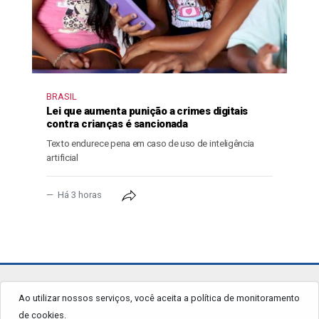
BRASIL
Lei que aumenta punição a crimes digitais
contra crianças é sancionada
Texto endurece pena em caso de uso de inteligência
artificial
Há 3 horas
jornalgrandourados.com.br
Ao utilizar nossos serviços, você aceita a política de monitoramento
de cookies.