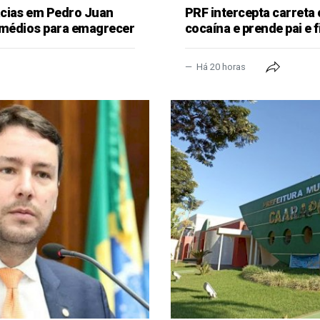
ácias em Pedro Juan
PRF intercepta carreta
remédios para emagrecer
cocaína e prende pai e f
Há 20 horas