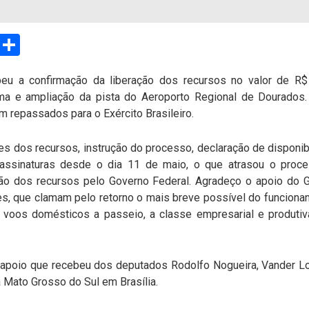
sApp
Email
Compartilhar
eu a confirmação da liberação dos recursos no valor de R$
rma e ampliação da pista do Aeroporto Regional de Dourados.
m repassados para o Exército Brasileiro.
es dos recursos, instrução do processo, declaração de disponib
assinaturas desde o dia 11 de maio, o que atrasou o proce
ão dos recursos pelo Governo Federal. Agradeço o apoio do G
s, que clamam pelo retorno o mais breve possível do funcionam
voos domésticos a passeio, a classe empresarial e produti
 apoio que recebeu dos deputados Rodolfo Nogueira, Vander L
 Mato Grosso do Sul em Brasília.