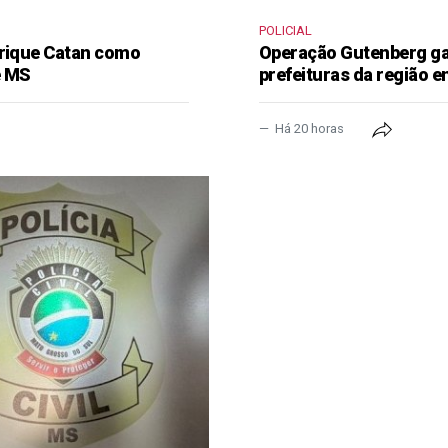
POLICIAL
nrique Catan como
Operação Gutenberg gan
e MS
prefeituras da região 
Há 20 horas