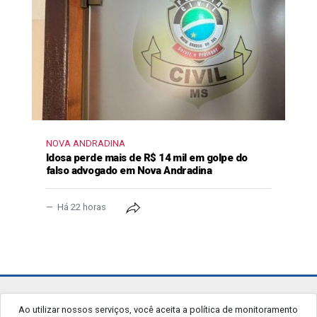
NOVA ANDRADINA
Idosa perde mais de R$ 14 mil em golpe do
falso advogado em Nova Andradina
Há 22 horas
jornalgrandourados.com.br
Ao utilizar nossos serviços, você aceita a política de monitoramento