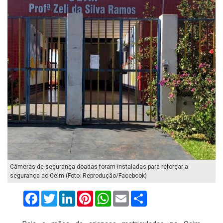
Câmeras de segurança doadas foram instaladas para reforçar a
segurança do Ceim (Foto: Reprodução/Facebook)
Facebook
Twitter
LinkedIn
Pinterest
WhatsApp
Email
Compartilhar