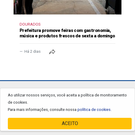
DOURADOS
Prefeitura promove feiras com gastronomia,
música e produtos frescos de sexta a domingo
Há 2 dias
jornalgrandourados.com.br
Ao utilizar nossos serviços, você aceita a política de monitoramento
de cookies.
© 2026 - Todos os Direitos Reservados.
Para mais informações, consulte nossa
política de cookies.
ACEITO