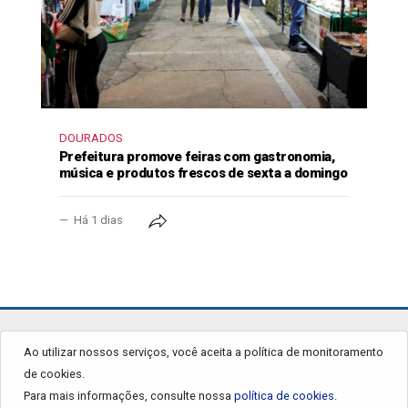
DOURADOS
Prefeitura promove feiras com gastronomia,
música e produtos frescos de sexta a domingo
Há 1 dias
jornalgrandourados.com.br
Ao utilizar nossos serviços, você aceita a política de monitoramento
de cookies.
© 2026 - Todos os Direitos Reservados.
Para mais informações, consulte nossa
política de cookies.