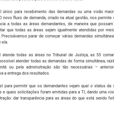
al único para recebimento das demandas ou uma visão mac
 novo fluxo de demanda, criado na atual gestão, nos permite 
rência a todas as áreas demandantes, de maneira que poss
litar que todas as áreas sejam igualmente atendidas por meio
 Precisávamos parar de começar várias demandas simultâne
 ela.
 atende todas as áreas no Tribunal de Justiça, as 55 comar
ossível atender todas as demandas de forma simultânea, razã
omitê ou pela administração são tão necessárias – anteri
va a entrega dos resultados.
nel para permitir que os demandantes vejam qual o status da
 e quais solicitações foram emitidas para a TI, dando uma vis
stração: dar transparência para as áreas do que está sendo f