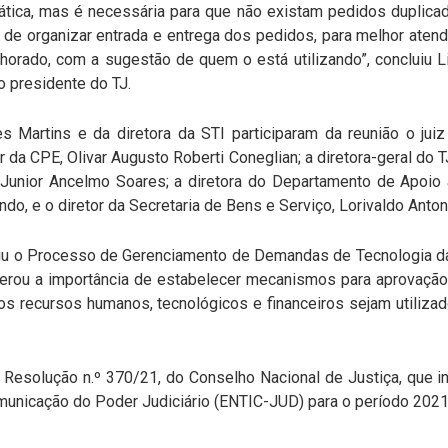
tica, mas é necessária para que não existam pedidos duplicad
 de organizar entrada e entrega dos pedidos, para melhor ate
orado, com a sugestão de quem o está utilizando”, concluiu Li
o presidente do TJ.
 Martins e da diretora da STI participaram da reunião o juiz 
tor da CPE, Olivar Augusto Roberti Coneglian; a diretora-geral do T
ir Junior Ancelmo Soares; a diretora do Departamento de Apoio
do, e o diretor da Secretaria de Bens e Serviço, Lorivaldo Anton
tituiu o Processo de Gerenciamento de Demandas de Tecnologia 
erou a importância de estabelecer mecanismos para aprovaçã
os recursos humanos, tecnológicos e financeiros sejam utiliz
 Resolução n.º 370/21, do Conselho Nacional de Justiça, que in
municação do Poder Judiciário (ENTIC-JUD) para o período 2021