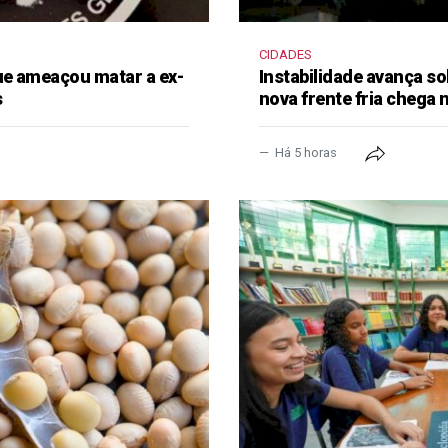
CIDADES
e ameaçou matar a ex-
Instabilidade avança so
s
nova frente fria chega
Há 5 horas