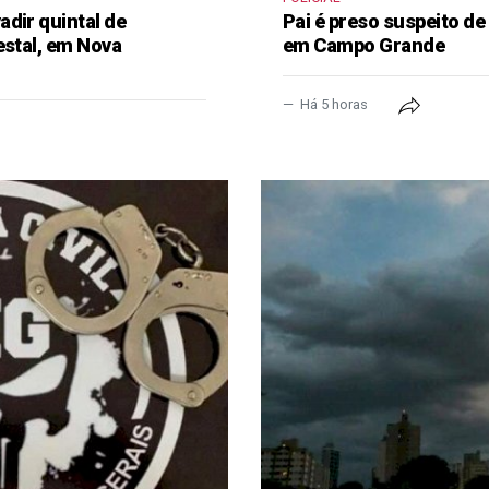
dir quintal de
Pai é preso suspeito de
estal, em Nova
em Campo Grande
Há 5 horas