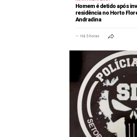
Homem é detido após inva
residência no Horto Flor
Andradina
Há 5 horas