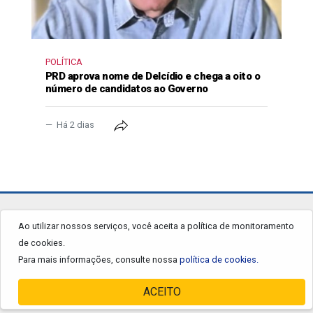
POLÍTICA
PRD aprova nome de Delcídio e chega a oito o
número de candidatos ao Governo
Há 2 dias
jornalgrandourados.com.br
Ao utilizar nossos serviços, você aceita a política de monitoramento
de cookies.
© 2026 - Todos os Direitos Reservados.
Para mais informações, consulte nossa
política de cookies.
ACEITO