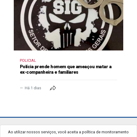
POLICIAL
Polícia prende homem que ameaçou matar a
ex-companheira e familiares
Há 1 dias
jornalgrandourados.com.br
Ao utilizar nossos serviços, você aceita a política de monitoramento