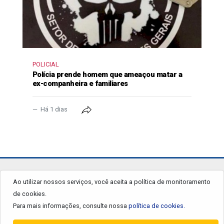
POLICIAL
Polícia prende homem que ameaçou matar a
ex-companheira e familiares
Há 1 dias
jornalgrandourados.com.br
Ao utilizar nossos serviços, você aceita a política de monitoramento
de cookies.
© 2026 - Todos os Direitos Reservados.
Para mais informações, consulte nossa
política de cookies.