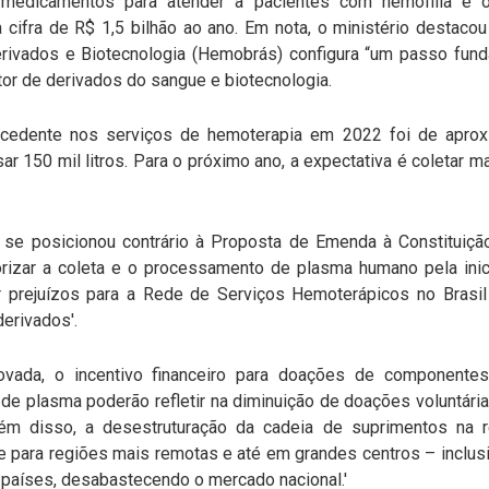
 medicamentos para atender a pacientes com hemofilia e o
 cifra de R$ 1,5 bilhão ao ano. Em nota, o ministério destaco
ivados e Biotecnologia (Hemobrás) configura “um passo fundam
tor de derivados do sangue e biotecnologia.
cedente nos serviços de hemoterapia em 2022 foi de aprox
ar 150 mil litros. Para o próximo ano, a expectativa é coletar ma
 se posicionou contrário à Proposta de Emenda à Constituiçã
torizar a coleta e o processamento de plasma humano pela inic
 prejuízos para a Rede de Serviços Hemoterápicos no Brasil
erivados'.
vada, o incentivo financeiro para doações de component
e plasma poderão refletir na diminuição de doações voluntária
ém disso, a desestruturação da cadeia de suprimentos na 
 para regiões mais remotas e até em grandes centros – inclusi
 países, desabastecendo o mercado nacional.'