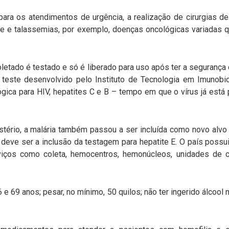
ara os atendimentos de urgência, a realização de cirurgias d
e e talassemias, por exemplo, doenças oncológicas variadas 
oletado é testado e só é liberado para uso após ter a segurança
teste desenvolvido pelo Instituto de Tecnologia em Imunobio
gica para HIV, hepatites C e B – tempo em que o vírus já está
tério, a malária também passou a ser incluída como novo alvo
deve ser a inclusão da testagem para hepatite E. O país possui
viços como coleta, hemocentros, hemonúcleos, unidades de c
6 e 69 anos; pesar, no mínimo, 50 quilos; não ter ingerido álcool