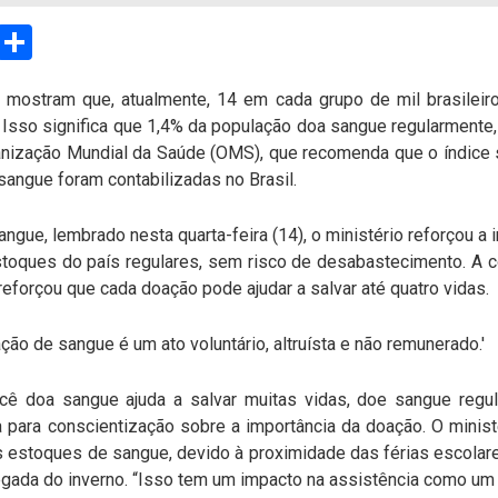
sApp
Email
Compartilhar
 mostram que, atualmente, 14 em cada grupo de mil brasilei
Isso significa que 1,4% da população doa sangue regularmente,
anização Mundial da Saúde (OMS), que recomenda que o índice
sangue foram contabilizadas no Brasil.
gue, lembrado nesta quarta-feira (14), o ministério reforçou a
toques do país regulares, sem risco de desabastecimento. A 
eforçou que cada doação pode ajudar a salvar até quatro vidas.
ção de sangue é um ato voluntário, altruísta e não remunerado.'
doa sangue ajuda a salvar muitas vidas, doe sangue regula
 para conscientização sobre a importância da doação. O minist
s estoques de sangue, devido à proximidade das férias escolare
ada do inverno. “Isso tem um impacto na assistência como um t