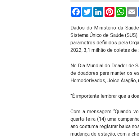
Facebook
Twitter
LinkedIn
Pinterest
What
Dados do Ministério da Saúde
Sistema Único de Saúde (SUS). 
parâmetros definidos pela Org
2022, 3,1 milhão de coletas de 
No Dia Mundial do Doador de San
de doadores para manter os es
Hemoderivados, Joice Aragão, r
“É importante lembrar que a doa
Com a mensagem “Quando você 
quarta-feira (14) uma campanha
ano costuma registrar baixa no
mudança de estação, com a cheg