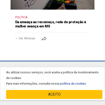
POLÍTICA
Da ameaça ao recomeço, rede de proteção à
mulher avança em MS
Há 18 horas
jornalgrandourados.com.br
Ao utilizar nossos serviços, você aceita a política de monitoramento
de cookies.
© 2026 - Todos os Direitos Reservados.
Para mais informações, consulte nossa
política de cookies.
ACEITO