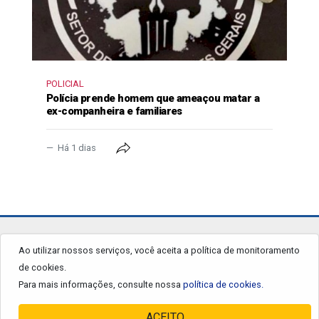
POLICIAL
Polícia prende homem que ameaçou matar a
ex-companheira e familiares
Há 1 dias
jornalgrandourados.com.br
Ao utilizar nossos serviços, você aceita a política de monitoramento
de cookies.
© 2026 - Todos os Direitos Reservados.
Para mais informações, consulte nossa
política de cookies.
ACEITO