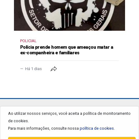
POLICIAL
Polícia prende homem que ameaçou matar a
ex-companheira e familiares
Há 1 dias
jornalgrandourados.com.br
Ao utilizar nossos serviços, você aceita a política de monitoramento
de cookies.
© 2026 - Todos os Direitos Reservados.
Para mais informações, consulte nossa
política de cookies.