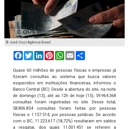
© José Cruz/Agência Brasil
Facebook
Twitter
LinkedIn
Pinterest
WhatsApp
Email
Compartilhar
Quase 60 milhões de pessoas físicas e empresas já
fizeram consultas ao sistema que busca valores
esquecidos em instituições financeiras, informou o
Banco Central (BC). Desde a abertura do site, na noite
de domingo (13), até as 12h de hoje (15), 59.964.368
consultas foram registradas no site. Desse total,
58.806.854 consultas foram feitas por pessoas
físicas e 1.157.514, por pessoas jurídicas. De acordo
com o BC, 11.223.617 (18,72%) resultaram em saldos
a resgatar, dos quais 11.001.451 se referem a