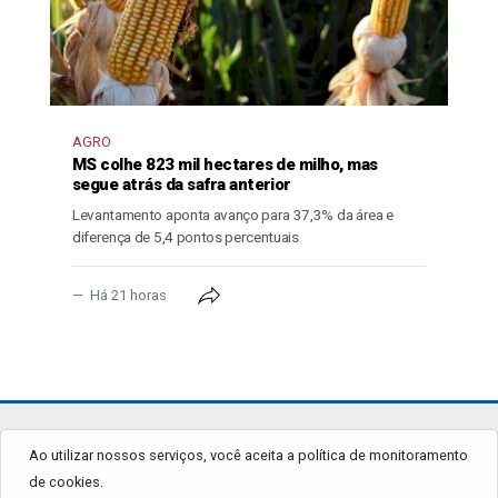
AGRO
MS colhe 823 mil hectares de milho, mas
segue atrás da safra anterior
Levantamento aponta avanço para 37,3% da área e
diferença de 5,4 pontos percentuais
Há 21 horas
jornalgrandourados.com.br
Ao utilizar nossos serviços, você aceita a política de monitoramento
de cookies.
© 2026 - Todos os Direitos Reservados.