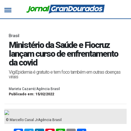
Brasil
Ministério da Saúde e Fiocruz
lançam curso de enfrentamento
da covid
VigiEpidemia é gratuito e tem foco também em outras doenças
virais
Marieta Cazarré/Agência Brasil
Publicado em: 15/02/2022
© Marcello Casal JrAgência Brasil
Facebook
Twitter
LinkedIn
Pinterest
WhatsApp
Email
Compartilhar