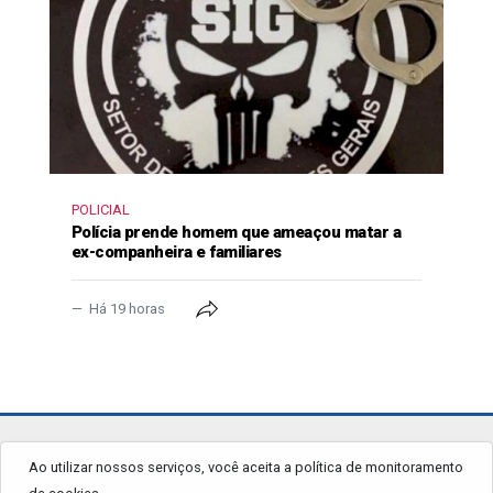
POLICIAL
Polícia prende homem que ameaçou matar a
ex-companheira e familiares
Há 19 horas
jornalgrandourados.com.br
Ao utilizar nossos serviços, você aceita a política de monitoramento