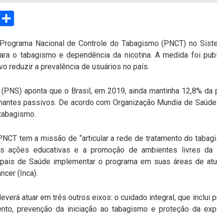
sApp
Email
Compartilhar
o Programa Nacional de Controle do Tabagismo (PNCT) no Sist
ara o tabagismo e dependência da nicotina. A medida foi publi
vo reduzir a prevalência de usuários no país.
(PNS) aponta que o Brasil, em 2019, ainda mantinha 12,8% da 
mantes passivos. De acordo com Organização Mundia de Saúde (
tabagismo.
PNCT tem a missão de “articular a rede de tratamento do taba
s ações educativas e a promoção de ambientes livres da 
cipais de Saúde implementar o programa em suas áreas de atu
ncer (Inca).
verá atuar em três outros eixos: o cuidado integral, que inclui
mento, prevenção da iniciação ao tabagismo e proteção da exp