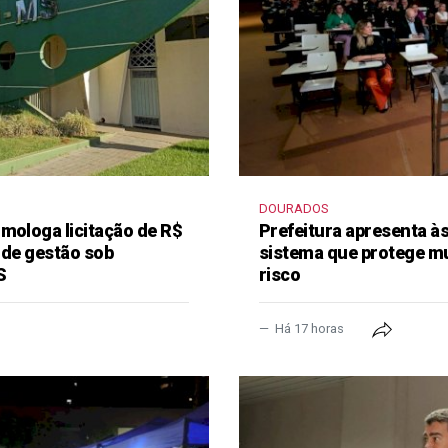
DOURADOS
mologa licitação de R$
Prefeitura apresenta à
 de gestão sob
sistema que protege m
S
risco
Há 17 horas