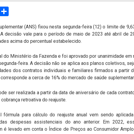
sApp
Email
Compartilhar
plementar (ANS) fixou nesta segunda-feira (12) o limite de 9,6
s. A decisão vale para o período de maio de 2023 até abril de
ades acima do percentual estabelecido.
l do Ministério da Fazenda e foi aprovado por unanimidade em r
egunda-feira. A decisão não se aplica aos planos coletivos, se
ades dos contratos individuais e familiares firmados a partir 
ue corresponde a cerca de 16% do mercado de saúde suplementar
de ser realizada a partir da data de aniversário de cada contra
 cobrança retroativa do reajuste.
 fórmula para cálculo do reajuste anual vem sendo aplicada
o das despesas assistenciais do ano anterior. Em 2022, es
é levado em conta o Índice de Preços ao Consumidor Amplo (