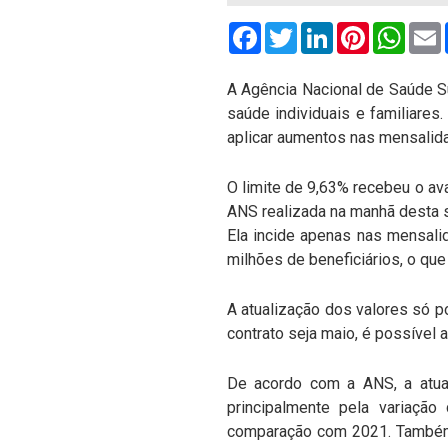
Facebook
Twitter
LinkedIn
Pinterest
What
A Agência Nacional de Saúde Su
saúde individuais e familiare
aplicar aumentos nas mensalid
O limite de 9,63% recebeu o ava
ANS realizada na manhã desta s
Ela incide apenas nas mensalid
milhões de beneficiários, o q
A atualização dos valores só po
contrato seja maio, é possível a
De acordo com a ANS, a atual
principalmente pela variaçã
comparação com 2021. Também 