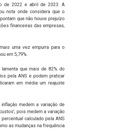
o de 2022 e abril de 2023. A
gou nota onde considera que o
s apontam que não houve prejuízo
ações financeiras das empresas,
 mais uma vez empurra para o
hou em 5,79%.
e lamenta que mais de 82% do
dos pela ANS e podem praticar
plicaram em média um reajuste
 inflação medem a variação de
 custos', pois medem a variação
percentual calculado pela ANS
omo as mudanças na frequência