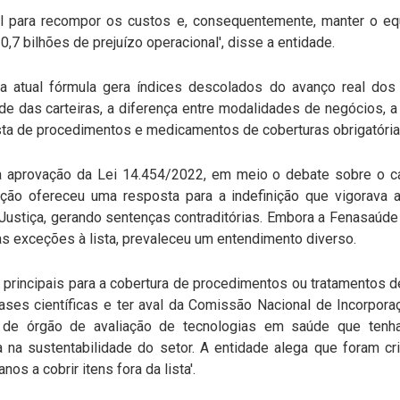
l para recompor os custos e, consequentemente, manter o equi
7 bilhões de prejuízo operacional', disse a entidade.
 atual fórmula gera índices descolados do avanço real dos
de das carteiras, a diferença entre modalidades de negócios, a
ista de procedimentos e medicamentos de coberturas obrigatória
 aprovação da Lei 14.454/2022, em meio o debate sobre o car
slação ofereceu uma resposta para a indefinição que vigorava
ustiça, gerando sentenças contraditórias. Embora a Fenasaúde
s exceções à lista, prevaleceu um entendimento diverso.
s principais para a cobertura de procedimentos ou tratamentos de
ses científicas e ter aval da Comissão Nacional de Incorpor
 de órgão de avaliação de tecnologias em saúde que tenha 
na sustentabilidade do setor. A entidade alega que foram cri
nos a cobrir itens fora da lista'.