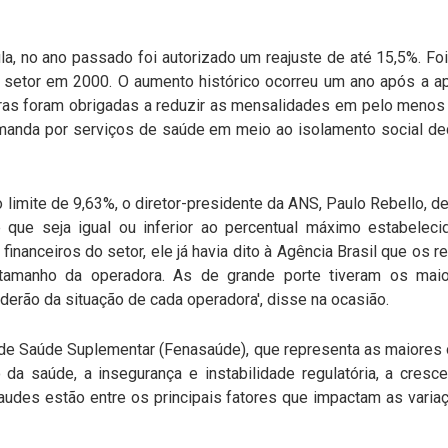
 no ano passado foi autorizado um reajuste de até 15,5%. Foi 
o setor em 2000. O aumento histórico ocorreu um ano após a a
ras foram obrigadas a reduzir as mensalidades em pelo menos 
anda por serviços de saúde em meio ao isolamento social de
 limite de 9,63%, o diretor-presidente da ANS, Paulo Rebello, 
 que seja igual ou inferior ao percentual máximo estabeleci
inanceiros do setor, ele já havia dito à Agência Brasil que os 
manho da operadora. As de grande porte tiveram os maior
derão da situação de cada operadora', disse na ocasião.
 de Saúde Suplementar (Fenasaúde), que representa as maiores
o da saúde, a insegurança e instabilidade regulatória, a cresc
raudes estão entre os principais fatores que impactam as vari