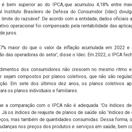
S é bem superior ao do IPCA, que acumulou 4,18% entre mai
l Instituto Brasileiro de Defesa do Consumidor (Idec) divul
o limite do razoável'. De acordo com a entidade, dados oficiai
tivo operacional foi compensado pela rentabilidade das aplic
de juros.
67% maior do que o valor da inflação acumulada em 2022 e
o das operadoras do setor', disse o Idec. Em 2022, o IPCA fec
ndimentos dos consumidores não crescem no mesmo ritmo 
 sejam compostos por planos coletivos, que não são regula
ção. Em sete dos últimos dez anos, os planos coletivos a
ra os planos individuais e familiares.
ue a comparação com o IPCA não é adequada. 'Os índices de
 Já os índices de reajuste de planos de saúde são 'índices de
ços, mas também de quantidades consumidas. Dessa forma, o 
udanças nos preços dos produtos e serviços em saúde, bem c