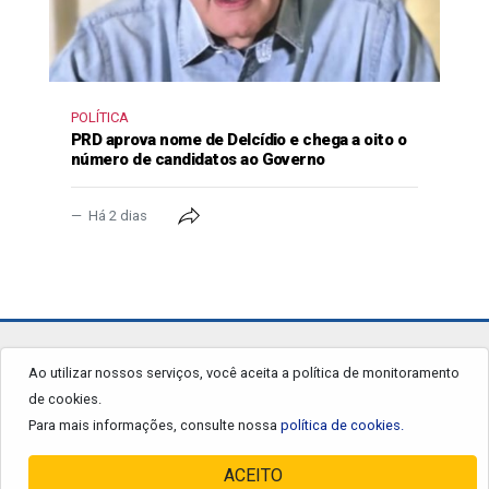
POLÍTICA
PRD aprova nome de Delcídio e chega a oito o
número de candidatos ao Governo
Há 2 dias
jornalgrandourados.com.br
Ao utilizar nossos serviços, você aceita a política de monitoramento
de cookies.
© 2026 - Todos os Direitos Reservados.
Para mais informações, consulte nossa
política de cookies.
ACEITO