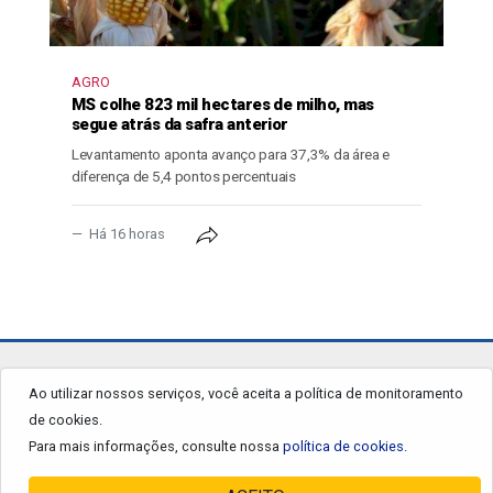
AGRO
MS colhe 823 mil hectares de milho, mas
segue atrás da safra anterior
Levantamento aponta avanço para 37,3% da área e
diferença de 5,4 pontos percentuais
Há 16 horas
jornalgrandourados.com.br
Ao utilizar nossos serviços, você aceita a política de monitoramento
de cookies.
© 2026 - Todos os Direitos Reservados.
Para mais informações, consulte nossa
política de cookies.