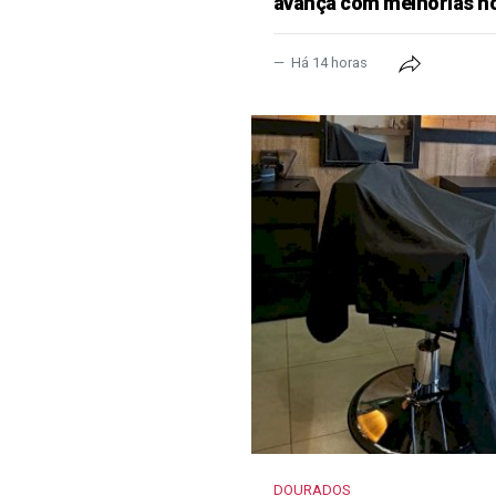
avança com melhorias no
Há 14 horas
DOURADOS