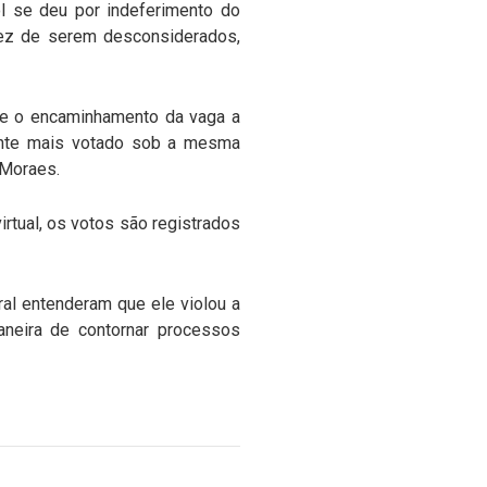
l se deu por indeferimento do
 vez de serem desconsiderados,
ede o encaminhamento da vaga a
lente mais votado sob a mesma
u Moraes.
rtual, os votos são registrados
ral entenderam que ele violou a
aneira de contornar processos