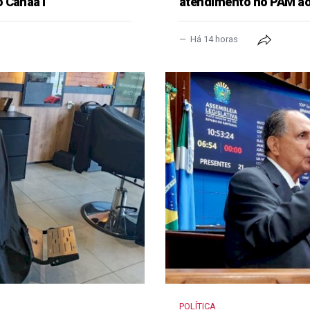
 Canaã I
atendimento no PAM ao
Há 14 horas
POLÍTICA