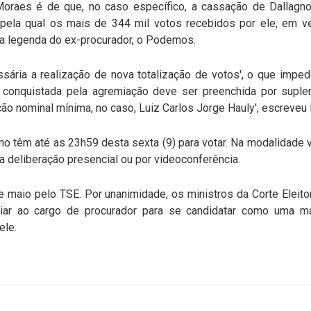
Moraes é de que, no caso específico, a cassação de Dallagno
o pela qual os mais de 344 mil votos recebidos por ele, em
 a legenda do ex-procurador, o Podemos.
sária a realização de nova totalização de votos', o que imp
aga conquistada pela agremiação deve ser preenchida por sup
ão nominal mínima, no caso, Luiz Carlos Jorge Hauly', escreve
 têm até as 23h59 desta sexta (9) para votar. Na modalidade vi
a deliberação presencial ou por videoconferência.
 maio pelo TSE. Por unanimidade, os ministros da Corte Eleito
iar ao cargo de procurador para se candidatar como uma m
ele.