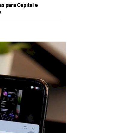
as para Capital e
a