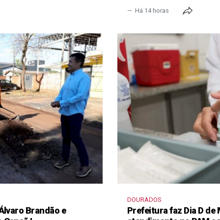
Há 14 horas
DOURADOS
 Álvaro Brandão e
Prefeitura faz Dia D de