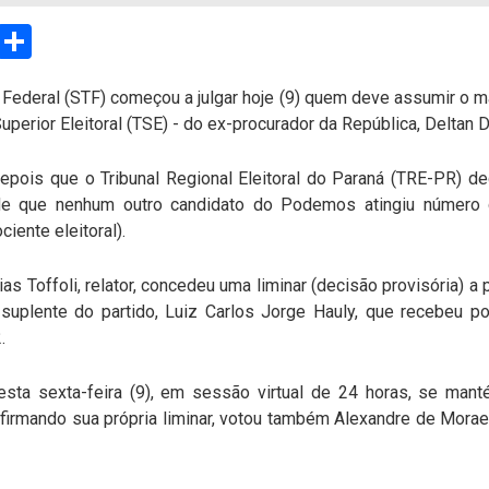
sApp
Email
Compartilhar
 Federal (STF) começou a julgar hoje (9) quem deve assumir o
Superior Eleitoral (TSE) - do ex-procurador da República, Delta
pois que o Tribunal Regional Eleitoral do Paraná (TRE-PR) de
 de que nenhum outro candidato do Podemos atingiu número
ociente eleitoral).
 Dias Toffoli, relator, concedeu uma liminar (decisão provisória)
suplente do partido, Luiz Carlos Jorge Hauly, que recebeu 
2.
esta sexta-feira (9), em sessão virtual de 24 horas, se mant
firmando sua própria liminar, votou também Alexandre de Mora