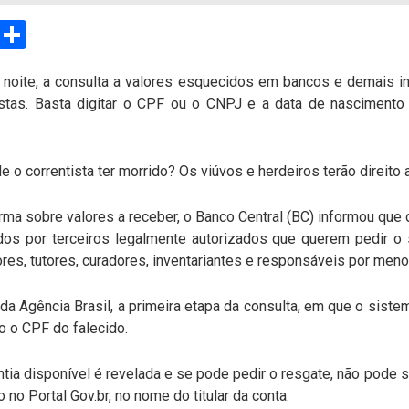
sApp
Email
Compartilhar
noite, a consulta a valores esquecidos em bancos e demais in
tistas. Basta digitar o CPF ou o CNPJ e a data de nasciment
e o correntista ter morrido? Os viúvos e herdeiros terão direito 
ma sobre valores a receber, o Banco Central (BC) informou que 
s por terceiros legalmente autorizados que querem pedir o 
dores, tutores, curadores, inventariantes e responsáveis por me
a Agência Brasil, a primeira etapa da consulta, em que o siste
do o CPF do falecido.
tia disponível é revelada e se pode pedir o resgate, não pode 
o no Portal Gov.br, no nome do titular da conta.