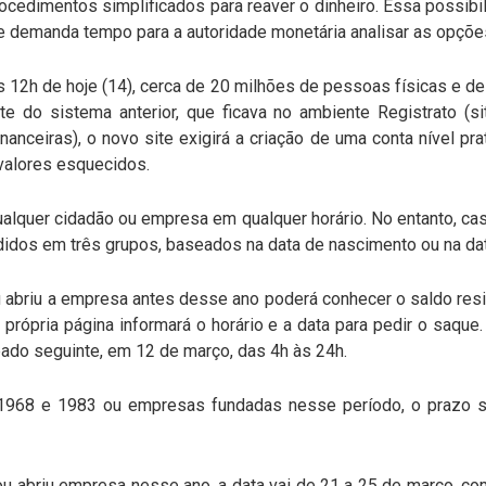
cedimentos simplificados para reaver o dinheiro. Essa possibil
ue demanda tempo para a autoridade monetária analisar as opçõe
s 12h de hoje (14), cerca de 20 milhões de pessoas físicas e 
te do sistema anterior, que ficava no ambiente Registrato (si
inanceiras), o novo site exigirá a criação de uma conta nível pr
 valores esquecidos.
qualquer cidadão ou empresa em qualquer horário. No entanto, ca
ididos em três grupos, baseados na data de nascimento ou na d
briu a empresa antes desse ano poderá conhecer o saldo resid
rópria página informará o horário e a data para pedir o saque.
do seguinte, em 12 de março, das 4h às 24h.
1968 e 1983 ou empresas fundadas nesse período, o prazo 
ou abriu empresa nesse ano, a data vai de 21 a 25 de março, 