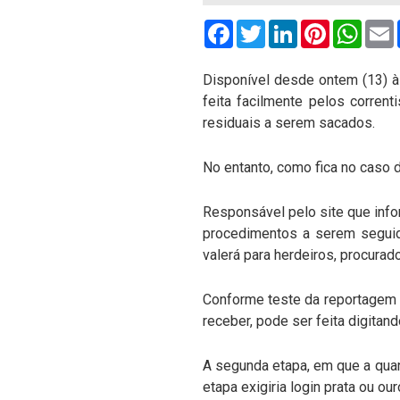
Facebook
Twitter
LinkedIn
Pinterest
What
Disponível desde ontem (13) à 
feita facilmente pelos corren
residuais a serem sacados.
No entanto, como fica no caso d
Responsável pelo site que infor
procedimentos a serem seguido
valerá para herdeiros, procura
Conforme teste da reportagem d
receber, pode ser feita digitan
A segunda etapa, em que a quan
etapa exigiria login prata ou our