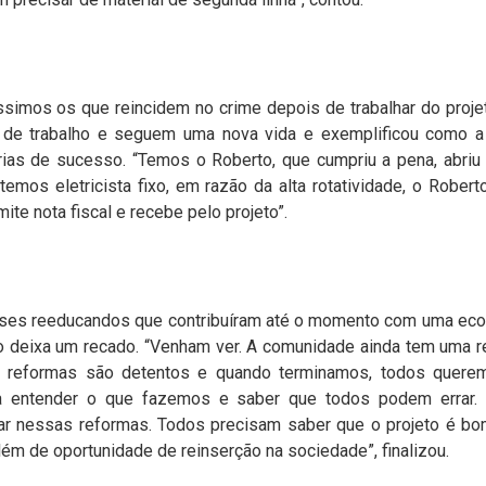
simos os que reincidem no crime depois de trabalhar do projet
de trabalho e seguem uma nova vida e exemplificou como a 
órias de sucesso. “Temos o Roberto, que cumpriu a pena, abr
emos eletricista fixo, em razão da alta rotatividade, o Robert
mite nota fiscal e recebe pelo projeto”.
ses reeducandos que contribuíram até o momento com uma eco
ro deixa um recado. “Venham ver. A comunidade ainda tem uma r
as reformas são detentos e quando terminamos, todos quere
ra entender o que fazemos e saber que todos podem errar.
har nessas reformas. Todos precisam saber que o projeto é bom
lém de oportunidade de reinserção na sociedade”, finalizou.