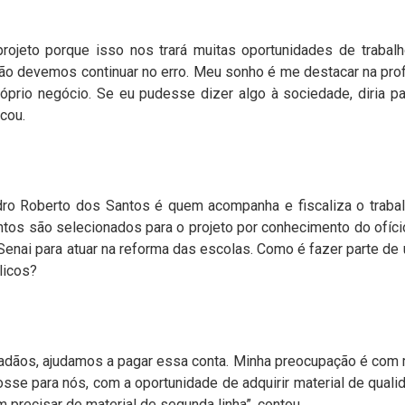
o projeto porque isso nos trará muitas oportunidades de traba
o devemos continuar no erro. Meu sonho é me destacar na prof
róprio negócio. Se eu pudesse dizer algo à sociedade, diria p
cou.
ndro Roberto dos Santos é quem acompanha e fiscaliza o traba
entos são selecionados para o projeto por conhecimento do ofí
enai para atuar na reforma das escolas. Como é fazer parte d
licos?
dadãos, ajudamos a pagar essa conta. Minha preocupação é com 
sse para nós, com a oportunidade de adquirir material de qualid
precisar de material de segunda linha”, contou.