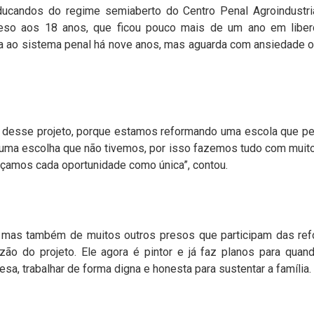
ducandos do regime semiaberto do Centro Penal Agroindustri
reso aos 18 anos, que ficou pouco mais de um ano em liberda
lta ao sistema penal há nove anos, mas aguarda com ansiedade o 
e desse projeto, porque estamos reformando uma escola que per
, uma escolha que não tivemos, por isso fazemos tudo com muito
raçamos cada oportunidade como única”, contou.
, mas também de muitos outros presos que participam das ref
ão do projeto. Ele agora é pintor e já faz planos para quand
sa, trabalhar de forma digna e honesta para sustentar a família.