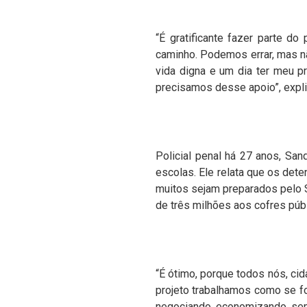
“É gratificante fazer parte d
caminho. Podemos errar, mas nã
vida digna e um dia ter meu p
precisamos desse apoio”, expli
Policial penal há 27 anos, Sa
escolas. Ele relata que os det
muitos sejam preparados pelo S
de três milhões aos cofres púb
“É ótimo, porque todos nós, ci
projeto trabalhamos como se fo
negociando, economizando, sem 