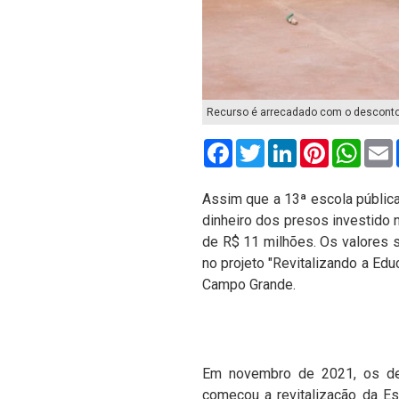
Recurso é arrecadado com o desconto d
Facebook
Twitter
LinkedIn
Pinterest
What
Assim que a 13ª escola pública
dinheiro dos presos investido 
de R$ 11 milhões. Os valores 
no projeto "Revitalizando a Ed
Campo Grande.
Em novembro de 2021, os det
começou a revitalização da Esc