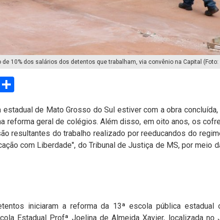
e 10% dos salários dos detentos que trabalham, via convênio na Capital (Foto:
sApp
Email
Compartilhar
 estadual de Mato Grosso do Sul estiver com a obra concluída
na reforma geral de colégios. Além disso, em oito anos, os co
são resultantes do trabalho realizado por reeducandos do reg
ucação com Liberdade", do Tribunal de Justiça de MS, por meio 
entos iniciaram a reforma da 13ª escola pública estadual 
ola Estadual Profª Joelina de Almeida Xavier, localizada no 