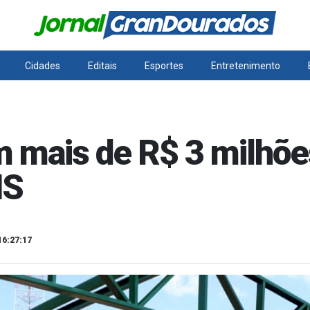
Cidades
Editais
Esportes
Entretenimento
m mais de R$ 3 milhõ
MS
16:27:17