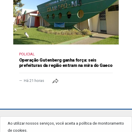
POLICIAL
Operação Gutenberg ganha força: seis
prefeituras da região entram na mira do Gaeco
Há 21 horas
jornalgrandourados.com.br
Ao utilizar nossos serviços, você aceita a política de monitoramento
de cookies.