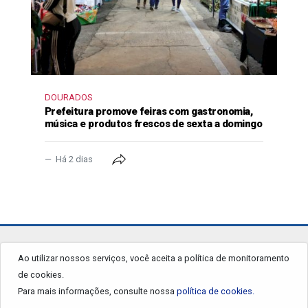
DOURADOS
Prefeitura promove feiras com gastronomia,
música e produtos frescos de sexta a domingo
Há 2 dias
jornalgrandourados.com.br
Ao utilizar nossos serviços, você aceita a política de monitoramento
de cookies.
© 2026 - Todos os Direitos Reservados.
Para mais informações, consulte nossa
política de cookies.