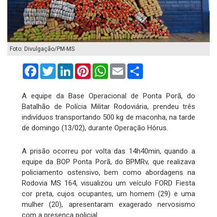
Foto: Divulgação/PM-MS
Facebook
Twitter
LinkedIn
Pinterest
WhatsApp
Email
Compartilhar
A equipe da Base Operacional de Ponta Porã, do
Batalhão de Polícia Militar Rodoviária, prendeu três
indivíduos transportando 500 kg de maconha, na tarde
de domingo (13/02), durante Operação Hórus.
A prisão ocorreu por volta das 14h40min, quando a
equipe da BOP Ponta Porã, do BPMRv, que realizava
policiamento ostensivo, bem como abordagens na
Rodovia MS 164, visualizou um veículo FORD Fiesta
cor preta, cujos ocupantes, um homem (29) e uma
mulher (20), apresentaram exagerado nervosismo
com a presença policial.