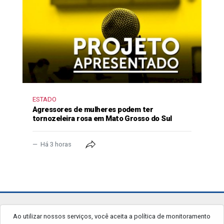
ESTADO
Agressores de mulheres podem ter
tornozeleira rosa em Mato Grosso do Sul
Há 3 horas
jornalgrandourados.com.br
Ao utilizar nossos serviços, você aceita a política de monitoramento