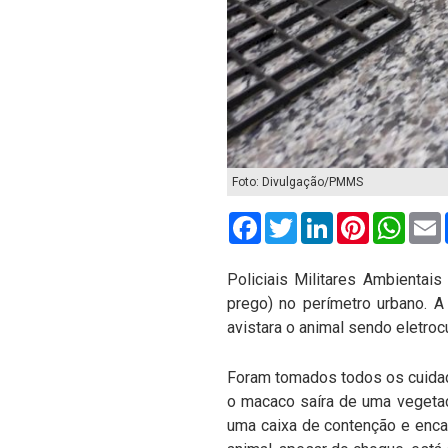
Foto: Divulgação/PMMS
Facebook
Twitter
LinkedIn
Pinterest
What
Policiais Militares Ambienta
prego) no perímetro urbano. A
avistara o animal sendo eletroc
Foram tomados todos os cuidad
o macaco saíra de uma vegetaç
uma caixa de contenção e encam