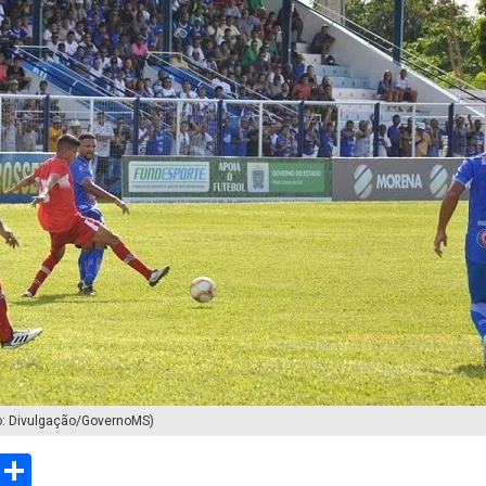
o: Divulgação/GovernoMS)
sApp
Email
Compartilhar