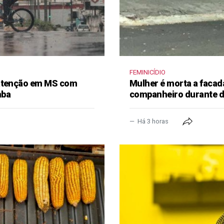
FEMINICÍDIO
 atenção em MS com
Mulher é morta a facad
mba
companheiro durante 
Há 3 horas