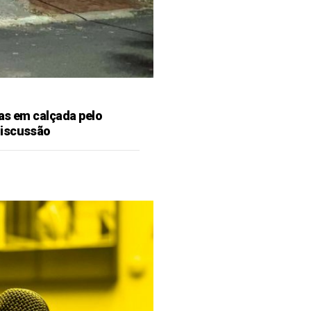
as em calçada pelo
discussão