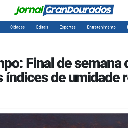
Cidades
Editais
Esportes
Entretenimento
mpo: Final de semana
s índices de umidade r