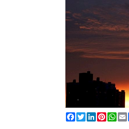
Facebook
Twitter
LinkedIn
Pinterest
What