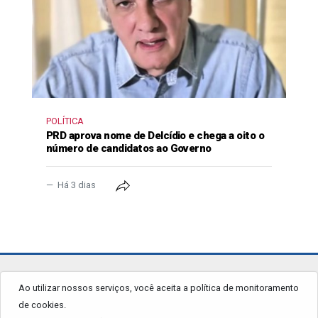
POLÍTICA
PRD aprova nome de Delcídio e chega a oito o
número de candidatos ao Governo
Há 3 dias
jornalgrandourados.com.br
Ao utilizar nossos serviços, você aceita a política de monitoramento
de cookies.
© 2026 - Todos os Direitos Reservados.