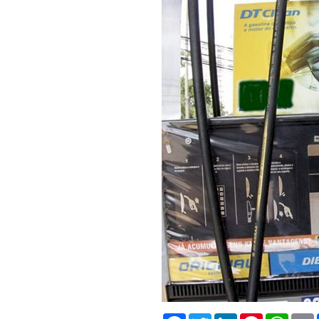
Facebook
Twitter
LinkedIn
Pinterest
What