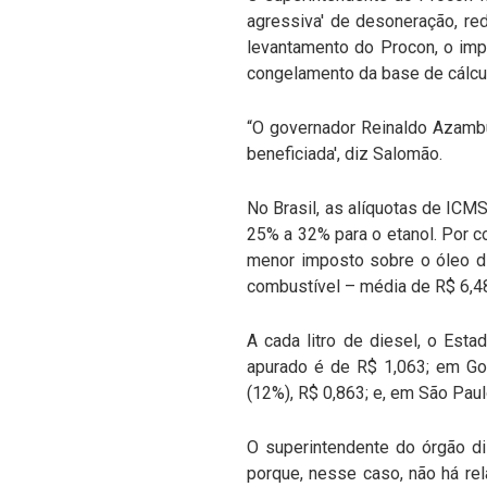
agressiva' de desoneração, r
levantamento do Procon, o im
congelamento da base de cálcu
“O governador Reinaldo Azambu
beneficiada', diz Salomão.
No Brasil, as alíquotas de ICM
25% a 32% para o etanol. Por co
menor imposto sobre o óleo d
combustível – média de R$ 6,48 
A cada litro de diesel, o Est
apurado é de R$ 1,063; em Go
(12%), R$ 0,863; e, em São Paul
O superintendente do órgão di
porque, nesse caso, não há re