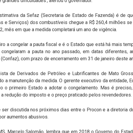
grandes dificuldades', alertou o governador.
timativa da Sefaz (Secretaria de Estado de Fazenda) é de q
as e Serviços) dos combustíveis chegue a R$ 260,4 milhões se 
22, mês em que a medida completará um ano de vigência.
ro a congelar a pauta fiscal e é o Estado que está há mais tem
s congelaram a pauta no ano passado, em datas diferentes, 
a (Confaz), com prazo de encerramento em 31 de janeiro deste a
ista de Derivados de Petróleo e Lubrificantes de Mato Gros
ado a manutenção da medida. O gerente executivo da entidade, E
do o primeiro Estado a adotar o congelamento. Mas é preciso
 a redução do imposto e o preço praticado pelos revendedores.
ser discutida nos próximos dias entre o Procon e a diretoria
por aumentos abusivos.
S, Marcelo Salomão, lembra que em 2018 o Governo do Estado 