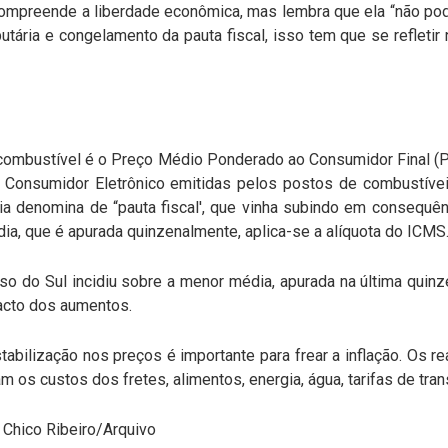
mpreende a liberdade econômica, mas lembra que ela “não pode
utária e congelamento da pauta fiscal, isso tem que se refletir
combustível é o Preço Médio Ponderado ao Consumidor Final 
 Consumidor Eletrônico emitidas pelos postos de combustíve
ária denomina de “pauta fiscal', que vinha subindo em consequê
ia, que é apurada quinzenalmente, aplica-se a alíquota do ICMS
 do Sul incidiu sobre a menor média, apurada na última quin
acto dos aumentos.
abilização nos preços é importante para frear a inflação. Os r
m os custos dos fretes, alimentos, energia, água, tarifas de tra
 Chico Ribeiro/Arquivo