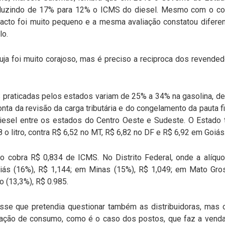
eduzindo de 17% para 12% o ICMS do diesel. Mesmo com o cor
pacto foi muito pequeno e a mesma avaliação constatou difer
lo.
ja foi muito corajoso, mas é preciso a reciproca dos revended
S praticadas pelos estados variam de 25% a 34% na gasolina, d
nta da revisão da carga tributária e do congelamento da pauta 
iesel entre os estados do Centro Oeste e Sudeste. O Estad
o litro, contra R$ 6,52 no MT, R$ 6,82 no DF e R$ 6,92 em Goiás
ado cobra R$ 0,834 de ICMS. No Distrito Federal, onde a alíq
iás (16%), R$ 1,144; em Minas (15%), R$ 1,049; em Mato Gros
o (13,3%), R$ 0.985.
sse que pretendia questionar também as distribuidoras, mas
lação de consumo, como é o caso dos postos, que faz a venda