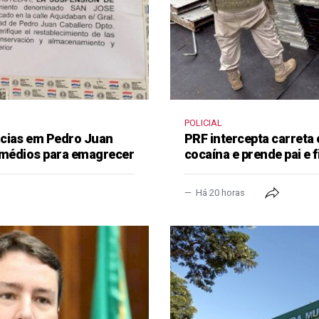
POLICIAL
ácias em Pedro Juan
PRF intercepta carreta
remédios para emagrecer
cocaína e prende pai e f
Há 20 horas