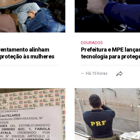
DOURADOS
frentamento alinham
Prefeitura e MPE lança
 proteção às mulheres
tecnologia para proteg
Há 15 horas