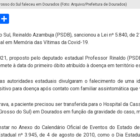
rosso do Sul faleceu em Dourados (Foto: Arquivo/Prefeitura de Dourados)
sApp
Email
Compartilhar
Sul, Reinaldo Azambuja (PSDB), sancionou a Lei nº 5.840, de 21
al em Memória das Vítimas da Covid-19.
021, proposto pelo deputado estadual Professor Rinaldo (PS
remete à data do primeiro óbito atribuído à doença em território 
s autoridades estaduais divulgaram o falecimento de uma 
sitivo para doença após contato com familiar assintomática que v
ava, a paciente precisou ser transferida para o Hospital da Ca
Grosso do Sul) em Dourados em função da gravidade do caso, ma
star no Anexo do Calendário Oficial de Eventos do Estado d
Estadual nº 3.945, de 4 de agosto de 2010, como o Dia Esta