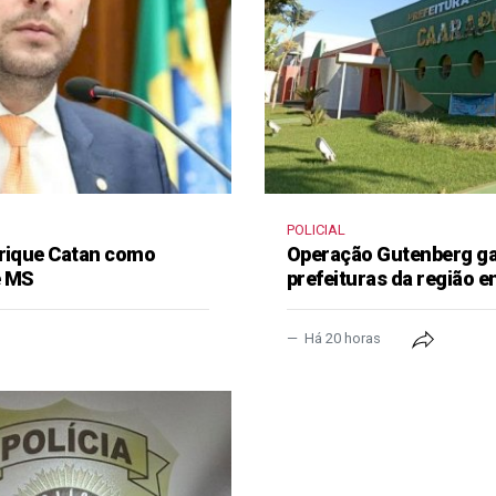
POLICIAL
nrique Catan como
Operação Gutenberg gan
e MS
prefeituras da região 
Há 20 horas