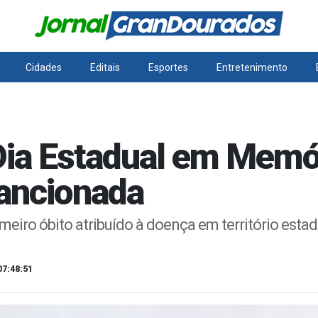
Cidades
Editais
Esportes
Entretenimento
i Dia Estadual em Memó
sancionada
meiro óbito atribuído à doença em território esta
07:48:51