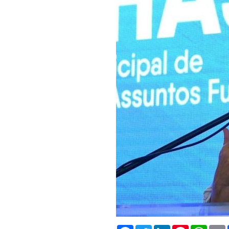
Facebook
Twitter
LinkedIn
Pinterest
What