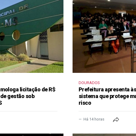
DOURADOS
mologa licitação de R$
Prefeitura apresenta à
 de gestão sob
sistema que protege m
S
risco
Há 14 horas