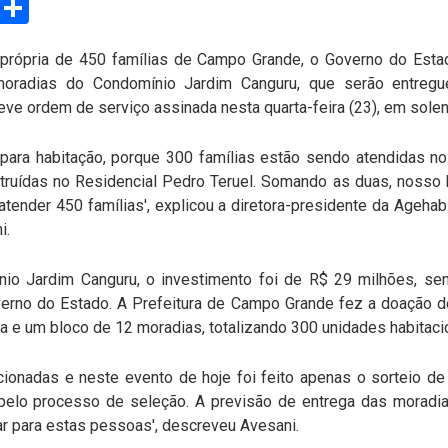
 própria de 450 famílias de Campo Grande, o Governo do Est
moradias do Condomínio Jardim Canguru, que serão entre
teve ordem de serviço assinada nesta quarta-feira (23), em sole
 para habitação, porque 300 famílias estão sendo atendidas n
ruídas no Residencial Pedro Teruel. Somando as duas, nosso
atender 450 famílias', explicou a diretora-presidente da Ageha
i.
io Jardim Canguru, o investimento foi de R$ 29 milhões, s
erno do Estado. A Prefeitura de Campo Grande fez a doação do
 e um bloco de 12 moradias, totalizando 300 unidades habitaci
cionadas e neste evento de hoje foi feito apenas o sorteio de
pelo processo de seleção. A previsão de entrega das moradia
ar para estas pessoas', descreveu Avesani.